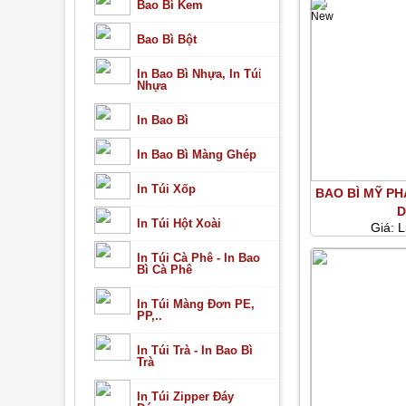
Bao Bì Kem
Bao Bì Bột
In Bao Bì Nhựa, In Túi
Nhựa
In Bao Bì
In Bao Bì Màng Ghép
In Túi Xốp
BAO BÌ MỸ P
D
In Túi Hột Xoài
Giá:
L
In Túi Cà Phê - In Bao
Bì Cà Phê
In Túi Màng Đơn PE,
PP,..
In Túi Trà - In Bao Bì
Trà
In Túi Zipper Đáy