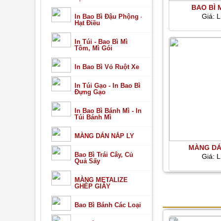
BAO BÌ 
Giá:
L
In Bao Bì Đậu Phộng -
Hạt Điều
In Túi - Bao Bì Mì
Tôm, Mì Gói
In Bao Bì Vỏ Ruột Xe
In Túi Gạo - In Bao Bì
Đựng Gạo
In Bao Bì Bánh Mì - In
Túi Bánh Mì
MÀNG DÁN NẮP LY
MÀNG DÁ
Bao Bì Trái Cây, Củ
Giá:
L
Quả Sấy
MÀNG METALIZE
GHÉP GIẤY
MẪU BAO BÌ 
Bao Bì Bánh Các Loại