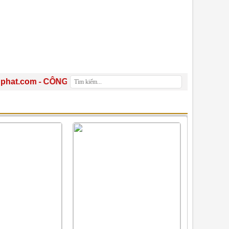
com - CÔNG TY TNHH SX TM DV XNK BAO BÌ TÍN PHÁT - Kính