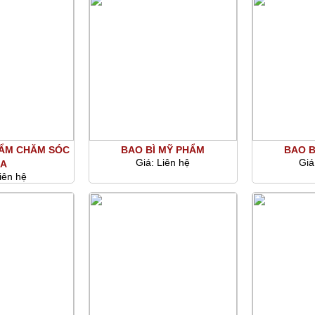
HẨM CHĂM SÓC
BAO BÌ MỸ PHẨM
BAO B
Giá:
Liên hệ
Giá
A
iên hệ