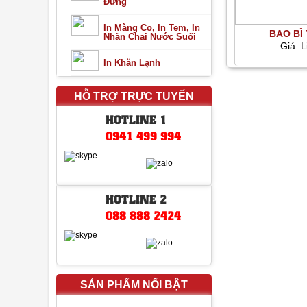
Đứng
In Màng Co, In Tem, In
BAO BÌ 
Nhãn Chai Nước Suối
Giá:
L
In Khăn Lạnh
HỖ TRỢ TRỰC TUYẾN
HOTLINE 1
0941 499 994
HOTLINE 2
088 888 2424
SẢN PHẨM NỔI BẬT