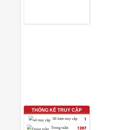
THỐNG KÊ TRUY CẬP
1
Số lượt truy cập
1207
Trong tuần