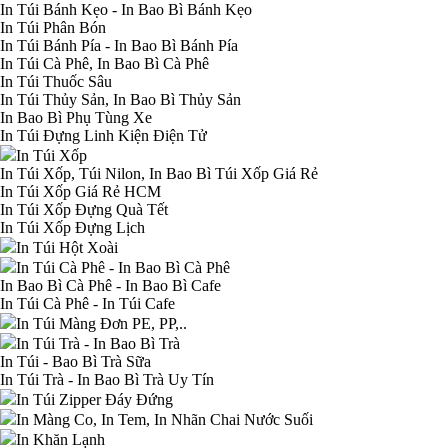
In Túi Bánh Kẹo - In Bao Bì Bánh Kẹo
In Túi Phân Bón
In Túi Bánh Pía - In Bao Bì Bánh Pía
In Túi Cà Phê, In Bao Bì Cà Phê
In Túi Thuốc Sâu
In Túi Thủy Sản, In Bao Bì Thủy Sản
In Bao Bì Phụ Tùng Xe
In Túi Đựng Linh Kiện Điện Tử
In Túi Xốp
In Túi Xốp, Túi Nilon, In Bao Bì Túi Xốp Giá Rẻ
In Túi Xốp Giá Rẻ HCM
In Túi Xốp Đựng Quà Tết
In Túi Xốp Đựng Lịch
In Túi Hột Xoài
In Túi Cà Phê - In Bao Bì Cà Phê
In Bao Bì Cà Phê - In Bao Bì Cafe
In Túi Cà Phê - In Túi Cafe
In Túi Màng Đơn PE, PP,..
In Túi Trà - In Bao Bì Trà
In Túi - Bao Bì Trà Sữa
In Túi Trà - In Bao Bì Trà Uy Tín
In Túi Zipper Đáy Đứng
In Màng Co, In Tem, In Nhãn Chai Nước Suối
In Khăn Lạnh