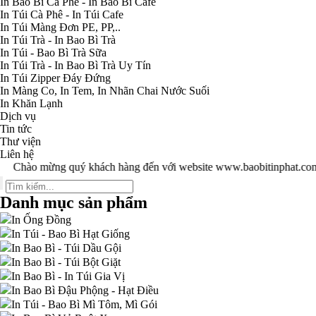
In Bao Bì Cà Phê - In Bao Bì Cafe
In Túi Cà Phê - In Túi Cafe
In Túi Màng Đơn PE, PP,..
In Túi Trà - In Bao Bì Trà
In Túi - Bao Bì Trà Sữa
In Túi Trà - In Bao Bì Trà Uy Tín
In Túi Zipper Đáy Đứng
In Màng Co, In Tem, In Nhãn Chai Nước Suối
In Khăn Lạnh
Dịch vụ
Tin tức
Thư viện
Liên hệ
ào mừng quý khách hàng đến với website www.baobitinphat.com 
Danh mục sản phẩm
In Ống Đồng
In Túi - Bao Bì Hạt Giống
In Bao Bì - Túi Dầu Gội
In Bao Bì - Túi Bột Giặt
In Bao Bì - In Túi Gia Vị
In Bao Bì Đậu Phộng - Hạt Điều
In Túi - Bao Bì Mì Tôm, Mì Gói