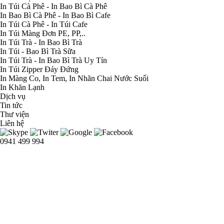
In Túi Cà Phê - In Bao Bì Cà Phê
In Bao Bì Cà Phê - In Bao Bì Cafe
In Túi Cà Phê - In Túi Cafe
In Túi Màng Đơn PE, PP,..
In Túi Trà - In Bao Bì Trà
In Túi - Bao Bì Trà Sữa
In Túi Trà - In Bao Bì Trà Uy Tín
In Túi Zipper Đáy Đứng
In Màng Co, In Tem, In Nhãn Chai Nước Suối
In Khăn Lạnh
Dịch vụ
Tin tức
Thư viện
Liên hệ
0941 499 994