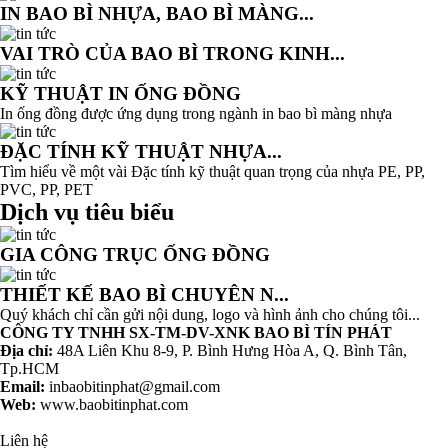
IN BAO BÌ NHỰA, BAO BÌ MÀNG...
VAI TRÒ CỦA BAO BÌ TRONG KINH...
KỸ THUẬT IN ỐNG ĐỒNG
In ống đồng được ứng dụng trong ngành in bao bì màng nhựa
ĐẶC TÍNH KỸ THUẬT NHỰA...
Tìm hiểu về một vài Đặc tính kỹ thuật quan trọng của nhựa PE, PP,
PVC, PP, PET
Dịch vụ tiêu biểu
GIA CÔNG TRỤC ỐNG ĐỒNG
THIẾT KẾ BAO BÌ CHUYÊN N...
Quý khách chỉ cần gửi nội dung, logo và hình ảnh cho chúng tôi...
CÔNG TY TNHH SX-TM-DV-XNK BAO BÌ TÍN PHÁT
Địa chỉ:
48A Liên Khu 8-9, P. Bình Hưng Hòa A, Q. Bình Tân,
Tp.HCM
Email:
inbaobitinphat@gmail.com
Web:
www.baobitinphat.com
Liên hệ