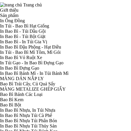
Trang chủ
Giới thiệu
Sản phẩm
In Ống Đồng
In Túi - Bao Bì Hạt Giống
In Bao Bì - Túi Dầu Gội
In Bao Bì - Túi Bột Giặt
In Bao Bì - In Túi Gia Vị
In Bao Bì Đậu Phộng - Hạt Điều
In Túi - Bao Bì Mì Tôm, Mì Gói
In Bao Bì Vỏ Ruột Xe
In Túi Gạo - In Bao Bì Đựng Gạo
In Bao Bì Đựng Gạo
In Bao Bì Bánh Mì - In Túi Bánh Mì
MÀNG DÁN NẮP LY
Bao Bì Trái Cây, Củ Quả Sấy
MÀNG METALIZE GHÉP GIẤY
Bao Bì Bánh Các Loại
Bao Bì Kem
Bao Bì Bột
In Bao Bì Nhựa, In Túi Nhựa
In Bao Bì Nhựa Túi Cà Phê
In Bao Bì Nhựa Túi Phân Bón
In Bao Bì Nhựa Túi Thủy Sản