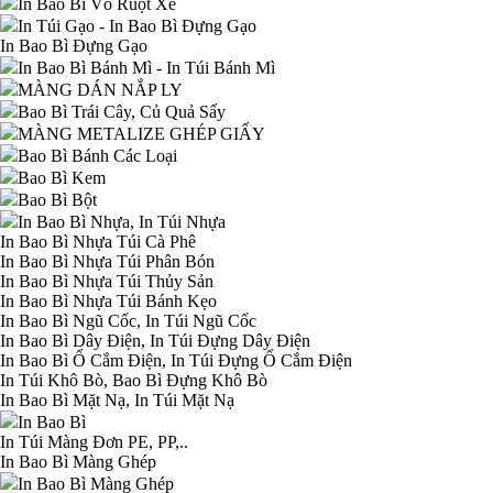
In Bao Bì Vỏ Ruột Xe
In Túi Gạo - In Bao Bì Đựng Gạo
In Bao Bì Đựng Gạo
In Bao Bì Bánh Mì - In Túi Bánh Mì
MÀNG DÁN NẮP LY
Bao Bì Trái Cây, Củ Quả Sấy
MÀNG METALIZE GHÉP GIẤY
Bao Bì Bánh Các Loại
Bao Bì Kem
Bao Bì Bột
In Bao Bì Nhựa, In Túi Nhựa
In Bao Bì Nhựa Túi Cà Phê
In Bao Bì Nhựa Túi Phân Bón
In Bao Bì Nhựa Túi Thủy Sản
In Bao Bì Nhựa Túi Bánh Kẹo
In Bao Bì Ngũ Cốc, In Túi Ngũ Cốc
In Bao Bì Dây Điện, In Túi Đựng Dây Điện
In Bao Bì Ổ Cắm Điện, In Túi Đựng Ổ Cắm Điện
In Túi Khô Bò, Bao Bì Đựng Khô Bò
In Bao Bì Mặt Nạ, In Túi Mặt Nạ
In Bao Bì
In Túi Màng Đơn PE, PP,..
In Bao Bì Màng Ghép
In Bao Bì Màng Ghép