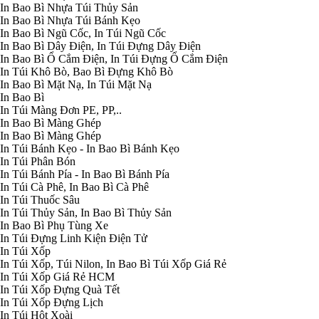
In Bao Bì Nhựa Túi Thủy Sản
In Bao Bì Nhựa Túi Bánh Kẹo
In Bao Bì Ngũ Cốc, In Túi Ngũ Cốc
In Bao Bì Dây Điện, In Túi Đựng Dây Điện
In Bao Bì Ổ Cắm Điện, In Túi Đựng Ổ Cắm Điện
In Túi Khô Bò, Bao Bì Đựng Khô Bò
In Bao Bì Mặt Nạ, In Túi Mặt Nạ
In Bao Bì
In Túi Màng Đơn PE, PP,..
In Bao Bì Màng Ghép
In Bao Bì Màng Ghép
In Túi Bánh Kẹo - In Bao Bì Bánh Kẹo
In Túi Phân Bón
In Túi Bánh Pía - In Bao Bì Bánh Pía
In Túi Cà Phê, In Bao Bì Cà Phê
In Túi Thuốc Sâu
In Túi Thủy Sản, In Bao Bì Thủy Sản
In Bao Bì Phụ Tùng Xe
In Túi Đựng Linh Kiện Điện Tử
In Túi Xốp
In Túi Xốp, Túi Nilon, In Bao Bì Túi Xốp Giá Rẻ
In Túi Xốp Giá Rẻ HCM
In Túi Xốp Đựng Quà Tết
In Túi Xốp Đựng Lịch
In Túi Hột Xoài