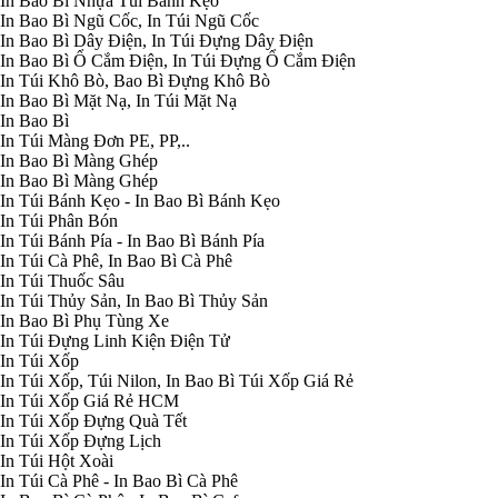
In Bao Bì Nhựa Túi Bánh Kẹo
In Bao Bì Ngũ Cốc, In Túi Ngũ Cốc
In Bao Bì Dây Điện, In Túi Đựng Dây Điện
In Bao Bì Ổ Cắm Điện, In Túi Đựng Ổ Cắm Điện
In Túi Khô Bò, Bao Bì Đựng Khô Bò
In Bao Bì Mặt Nạ, In Túi Mặt Nạ
In Bao Bì
In Túi Màng Đơn PE, PP,..
In Bao Bì Màng Ghép
In Bao Bì Màng Ghép
In Túi Bánh Kẹo - In Bao Bì Bánh Kẹo
In Túi Phân Bón
In Túi Bánh Pía - In Bao Bì Bánh Pía
In Túi Cà Phê, In Bao Bì Cà Phê
In Túi Thuốc Sâu
In Túi Thủy Sản, In Bao Bì Thủy Sản
In Bao Bì Phụ Tùng Xe
In Túi Đựng Linh Kiện Điện Tử
In Túi Xốp
In Túi Xốp, Túi Nilon, In Bao Bì Túi Xốp Giá Rẻ
In Túi Xốp Giá Rẻ HCM
In Túi Xốp Đựng Quà Tết
In Túi Xốp Đựng Lịch
In Túi Hột Xoài
In Túi Cà Phê - In Bao Bì Cà Phê