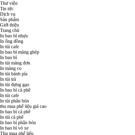
Thư viện
Tin tức
Dịch vụ
Sản phẩm
Giới thiệu
Trang chủ
In bao bì nhựa
In ống đồng
In túi cafe
In bao bì màng ghép
In bao bì
In túi màng đơn
In màng co
In túi bánh pía
In túi trà
In túi đựng gạo
In bao bì cà phê
In túi cafe
In túi phân bón
thu mua phế liệu giá cao
In bao bì cà phê
In túi cà phê
In bao bì phân bón
In bao bì vỏ xe
Thu mua phế liệu