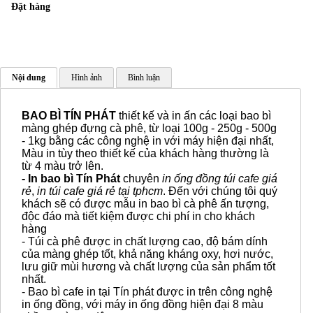
Đặt hàng
Nội dung
Hình ảnh
Bình luận
BAO BÌ TÍN PHÁT
thiết kế và in ấn các loại bao bì
màng ghép đựng cà phê, từ loại 100g - 250g - 500g
- 1kg bằng các công nghệ in với máy hiện đại nhất,
Màu in tùy theo thiết kế của khách hàng thường là
từ 4 màu trở lên.
- In bao bì Tín Phát
chuyên
in ống đồng túi cafe giá
rẻ
,
in túi cafe giá rẻ
tại tphcm
. Đến với chúng tôi quý
khách sẽ có được mẫu in bao bì cà phê ấn tượng,
độc đáo mà tiết kiệm được chi phí in cho khách
hàng
- Túi cà phê được in chất lượng cao, độ bám dính
của màng ghép tốt, khả năng kháng oxy, hơi nước,
lưu giữ mùi hương và chất lượng của sản phẩm tốt
nhất.
-
Bao bì cafe
in tại Tín phát được in trên công nghệ
in ống đồng, với máy in ống đồng hiện đại 8 màu