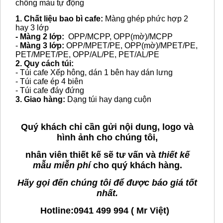
chồng màu tự động
1. Chất liệu bao bì cafe:
Màng ghép phức hợp 2
hay 3 lớp
- Màng 2 lớp:
OPP/MCPP, OPP(mờ)/MCPP
-
Màng 3 lớp:
OPP/MPET/PE, OPP(mờ)/MPET/PE,
PET/MPET/PE, OPP/AL/PE, PET/AL/PE
2. Quy cách túi:
- Túi cafe Xếp hông, dán 1 bên hay dán lưng
- Túi cafe ép 4 biên
- Túi cafe đáy đứng
3. Giao hàng:
Dạng túi hay dạng cuộn
Quý khách chỉ cần gửi nội dung, logo và
hình ảnh cho chúng tôi,
nhân viên thiết kế sẽ tư vấn và
thiết kế
mẫu miễn phí
cho quý khách hàng.
Hãy gọi đến chúng tôi để được báo giá tốt
nhất.
Hotline:0941 499 994 ( Mr Việt)