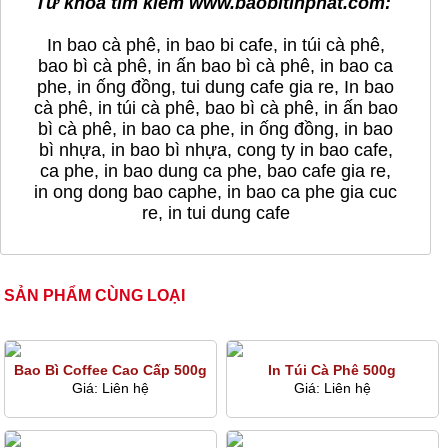
Từ khóa tìm kiếm
www.baobitinphat.com:
In bao cà phê,
in bao bi cafe
, in túi cà phê,
bao bì cà phê, in ấn bao bì cà phê, in bao ca
phe, in ống đồng, tui dung cafe gia re, In bao
cà phê, in túi cà phê, bao bì cà phê, in ấn bao
bì cà phê, in bao ca phe, in ống đồng, in bao
bì nhựa,
in bao bì nhựa
, cong ty in bao cafe,
ca phe,
in bao dung ca phe
, bao cafe gia re,
in ong dong
bao caphe, in bao ca phe gia cuc
re,
in tui dung cafe
SẢN PHẨM CÙNG LOẠI
Bao Bì Coffee Cao Cấp 500g
In Túi Cà Phê 500g
Giá:
Liên hệ
Giá:
Liên hệ