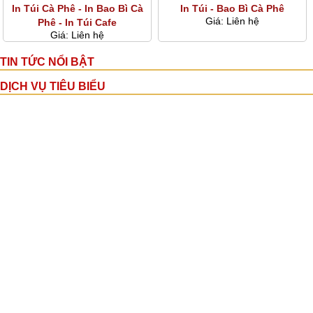
In Túi Cà Phê - In Bao Bì Cà
In Túi - Bao Bì Cà Phê
Giá:
Liên hệ
Phê - In Túi Cafe
Giá:
Liên hệ
TIN TỨC NỔI BẬT
DỊCH VỤ TIÊU BIỂU