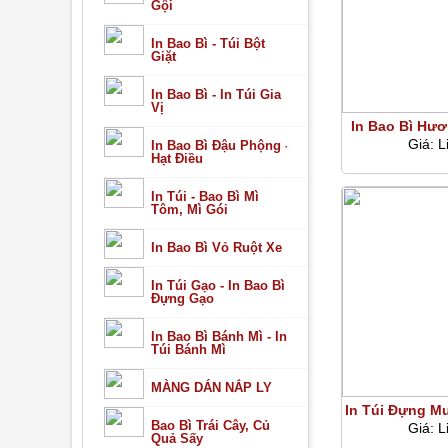
Gội
Bao Bì Bánh Các Loại
Bao Bì Kem
Bao Bì Bột
In Bao Bì - Túi Bột
In Bao Bì Nhựa, In Túi Nhựa
Giặt
In Bao Bì Nhựa Túi Cà Phê
In Bao Bì Nhựa Túi Phân Bón
In Bao Bì - In Túi Gia
In Bao Bì Nhựa Túi Thủy Sản
Vị
In Bao Bì Nhựa Túi Bánh Kẹo
In Bao Bì Ngũ Cốc, In Túi Ngũ Cốc
In Bao Bì Hươ
In Bao Bì Dây Điện, In Túi Đựng Dây Điện
Giá:
L
In Bao Bì Đậu Phộng -
In Bao Bì Ổ Cắm Điện, In Túi Đựng Ổ Cắm Điện
Hạt Điều
In Túi Khô Bò, Bao Bì Đựng Khô Bò
In Bao Bì Mặt Nạ, In Túi Mặt Nạ
In Bao Bì
In Túi - Bao Bì Mì
In Túi Màng Đơn PE, PP,..
Tôm, Mì Gói
In Bao Bì Màng Ghép
In Bao Bì Màng Ghép
In Bao Bì Vỏ Ruột Xe
In Túi Bánh Kẹo - In Bao Bì Bánh Kẹo
In Túi Phân Bón
In Túi Bánh Pía - In Bao Bì Bánh Pía
In Túi Gạo - In Bao Bì
In Túi Cà Phê, In Bao Bì Cà Phê
Đựng Gạo
In Túi Thuốc Sâu
In Túi Thủy Sản, In Bao Bì Thủy Sản
In Bao Bì Phụ Tùng Xe
In Bao Bì Bánh Mì - In
In Túi Đựng Linh Kiện Điện Tử
Túi Bánh Mì
In Túi Xốp
In Túi Xốp, Túi Nilon, In Bao Bì Túi Xốp Giá Rẻ
MÀNG DÁN NẮP LY
In Túi Xốp Giá Rẻ HCM
In Túi Xốp Đựng Quà Tết
In Túi Đựng Mu
In Túi Xốp Đựng Lịch
Bao Bì Trái Cây, Củ
Giá:
L
In Túi Hột Xoài
Quả Sấy
In Túi Cà Phê - In Bao Bì Cà Phê