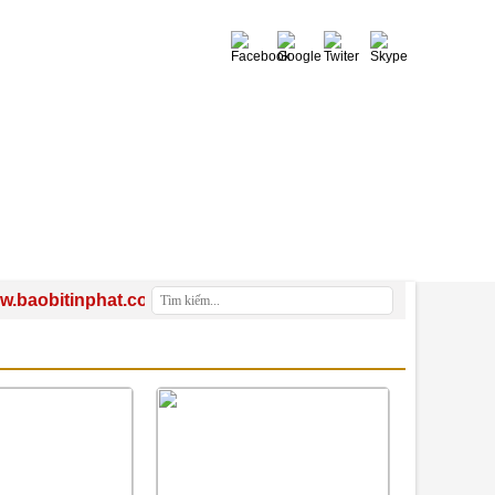
0941 499 994
bitinphat.com - CÔNG TY TNHH SX TM DV XNK BAO BÌ TÍN 