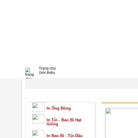
Trang chủ
Giới thiệu
Sản phẩm
In Ống Đồng
In Túi - Bao Bì Hạt Giống
In Bao Bì - Túi Dầu Gội
In Bao Bì - Túi Bột Giặt
DANH MỤC SẢN PHẨM
IN BAO BÌ - I
In Bao Bì - In Túi Gia Vị
In Bao Bì Đậu Phộng - Hạt Điều
In Túi - Bao Bì Mì Tôm, Mì Gói
In Ống Đồng
In Bao Bì Vỏ Ruột Xe
In Túi Gạo - In Bao Bì Đựng Gạo
In Túi - Bao Bì Hạt
In Bao Bì Đựng Gạo
Giống
In Bao Bì Bánh Mì - In Túi Bánh Mì
MÀNG DÁN NẮP LY
Bao Bì Trái Cây, Củ Quả Sấy
In Bao Bì - Túi Dầu
MÀNG METALIZE GHÉP GIẤY