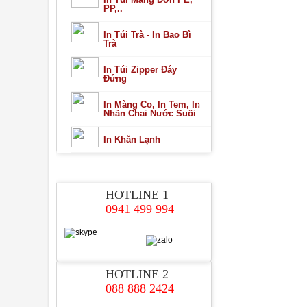
PP,..
In Túi Trà - In Bao Bì
Trà
In Túi Zipper Đáy
Đứng
In Màng Co, In Tem, In
Nhãn Chai Nước Suối
In Khăn Lạnh
HỖ TRỢ TRỰC TUYẾN
HOTLINE 1
0941 499 994
HOTLINE 2
088 888 2424