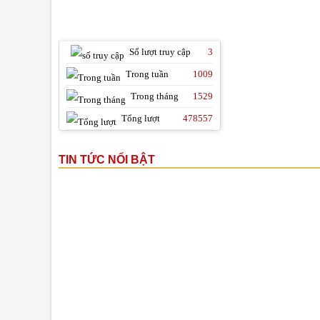
THỐNG KÊ TRUY CẬP
Số lượt truy cập
3
Trong tuần
1009
Trong tháng
1529
Tổng lượt
478557
TIN TỨC NỔI BẬT