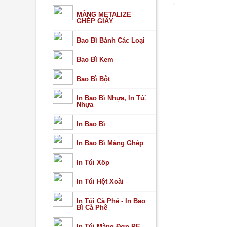
In Bao Bì Cà Phê - In Bao Bì Cafe
In Túi Cà Phê - In Túi Cafe
MÀNG METALIZE
In Túi Màng Đơn PE, PP,..
GHÉP GIẤY
In Túi Trà - In Bao Bì Trà
In Túi - Bao Bì Trà Sữa
Bao Bì Bánh Các Loại
In Túi Trà - In Bao Bì Trà Uy Tín
In Túi Zipper Đáy Đứng
In Màng Co, In Tem, In Nhãn Chai Nước Suối
Bao Bì Kem
In Khăn Lạnh
Dịch vụ
Tin tức
Bao Bì Bột
Thư viện
Liên hệ
In Bao Bì Nhựa, In Túi
Nhựa
In Bao Bì
In Bao Bì Màng Ghép
In Túi Xốp
In Túi Hột Xoài
In Túi Cà Phê - In Bao
Bì Cà Phê
In Túi Màng Đơn PE,