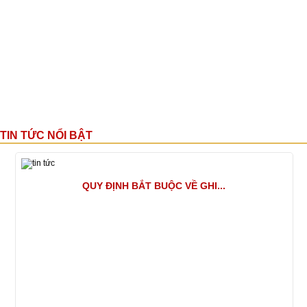
TIN TỨC NỔI BẬT
QUY ĐỊNH BẮT BUỘC VỀ GHI...