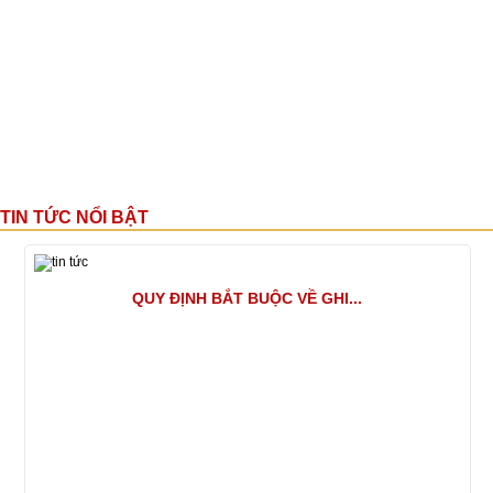
TIN TỨC NỔI BẬT
QUY ĐỊNH BẮT BUỘC VỀ GHI...