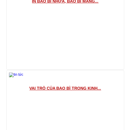
IN BAO BÌ NHỰA, BAO BÌ MÀNG...
VAI TRÒ CỦA BAO BÌ TRONG KINH...