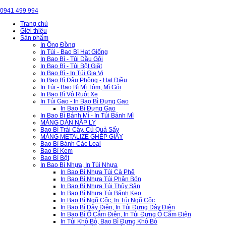
0941 499 994
Trang chủ
Giới thiệu
Sản phẩm
In Ống Đồng
In Túi - Bao Bì Hạt Giống
In Bao Bì - Túi Dầu Gội
In Bao Bì - Túi Bột Giặt
In Bao Bì - In Túi Gia Vị
In Bao Bì Đậu Phộng - Hạt Điều
In Túi - Bao Bì Mì Tôm, Mì Gói
In Bao Bì Vỏ Ruột Xe
In Túi Gạo - In Bao Bì Đựng Gạo
In Bao Bì Đựng Gạo
In Bao Bì Bánh Mì - In Túi Bánh Mì
MÀNG DÁN NẮP LY
Bao Bì Trái Cây, Củ Quả Sấy
MÀNG METALIZE GHÉP GIẤY
Bao Bì Bánh Các Loại
Bao Bì Kem
Bao Bì Bột
In Bao Bì Nhựa, In Túi Nhựa
In Bao Bì Nhựa Túi Cà Phê
In Bao Bì Nhựa Túi Phân Bón
In Bao Bì Nhựa Túi Thủy Sản
In Bao Bì Nhựa Túi Bánh Kẹo
In Bao Bì Ngũ Cốc, In Túi Ngũ Cốc
In Bao Bì Dây Điện, In Túi Đựng Dây Điện
In Bao Bì Ổ Cắm Điện, In Túi Đựng Ổ Cắm Điện
In Túi Khô Bò, Bao Bì Đựng Khô Bò