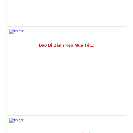
Bao Bì Bánh Kẹo Mùa Tết...