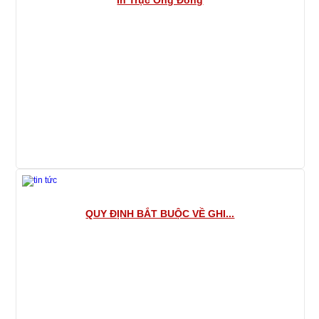
QUY ĐỊNH BẮT BUỘC VỀ GHI...