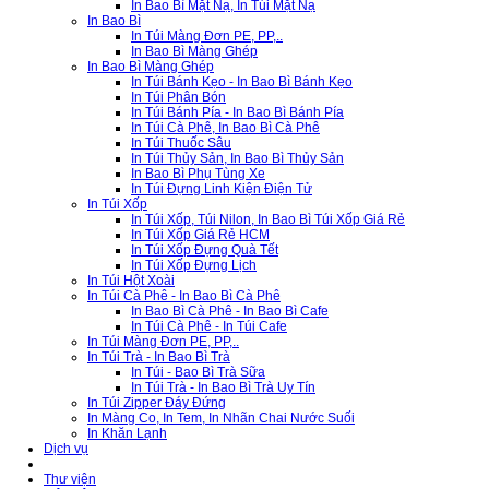
In Bao Bì Mặt Nạ, In Túi Mặt Nạ
In Bao Bì
In Túi Màng Đơn PE, PP,..
In Bao Bì Màng Ghép
In Bao Bì Màng Ghép
In Túi Bánh Kẹo - In Bao Bì Bánh Kẹo
In Túi Phân Bón
In Túi Bánh Pía - In Bao Bì Bánh Pía
In Túi Cà Phê, In Bao Bì Cà Phê
In Túi Thuốc Sâu
In Túi Thủy Sản, In Bao Bì Thủy Sản
In Bao Bì Phụ Tùng Xe
In Túi Đựng Linh Kiện Điện Tử
In Túi Xốp
In Túi Xốp, Túi Nilon, In Bao Bì Túi Xốp Giá Rẻ
In Túi Xốp Giá Rẻ HCM
In Túi Xốp Đựng Quà Tết
In Túi Xốp Đựng Lịch
In Túi Hột Xoài
In Túi Cà Phê - In Bao Bì Cà Phê
In Bao Bì Cà Phê - In Bao Bì Cafe
In Túi Cà Phê - In Túi Cafe
In Túi Màng Đơn PE, PP,..
In Túi Trà - In Bao Bì Trà
In Túi - Bao Bì Trà Sữa
In Túi Trà - In Bao Bì Trà Uy Tín
In Túi Zipper Đáy Đứng
In Màng Co, In Tem, In Nhãn Chai Nước Suối
In Khăn Lạnh
Dịch vụ
Tin tức
Thư viện