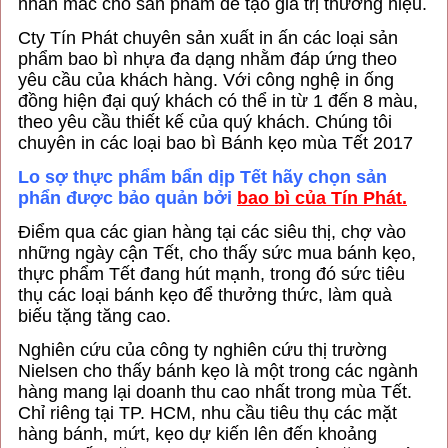
nhãn mác cho sản phẩm để tạo giá trị thương hiệu.
Cty Tín Phát chuyên sản xuất in ấn các loại sản
phẩm bao bì nhựa đa dạng nhằm đáp ứng theo
yêu cầu của khách hàng. Với công nghệ in ống
đồng hiện đại quý khách có thể in từ 1 đến 8 màu,
theo yêu cầu thiết kế của quý khách. Chúng tôi
chuyên in các loại bao bì Bánh kẹo mùa Tết 2017
Lo sợ thực phẩm bẩn dịp Tết hãy chọn sản
phẩn được bảo quản bởi
bao bì của Tín Phát.
Điểm qua các gian hàng tại các siêu thị, chợ vào
những ngày cận Tết, cho thấy sức mua bánh kẹo,
thực phẩm Tết đang hút mạnh, trong đó sức tiêu
thụ các loại bánh kẹo để thưởng thức, làm quà
biếu tặng tăng cao.
Nghiên cứu của công ty nghiên cứu thị trường
Nielsen cho thấy bánh kẹo là một trong các ngành
hàng mang lại doanh thu cao nhất trong mùa Tết.
Chỉ riêng tại TP. HCM, nhu cầu tiêu thụ các mặt
hàng bánh, mứt, kẹo dự kiến lên đến khoảng