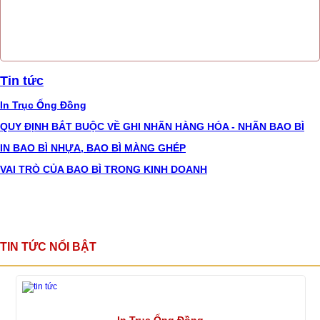
Tin tức
In Trục Ống Đồng
QUY ĐỊNH BẮT BUỘC VỀ GHI NHÃN HÀNG HÓA - NHÃN BAO BÌ
IN BAO BÌ NHỰA, BAO BÌ MÀNG GHÉP
VAI TRÒ CỦA BAO BÌ TRONG KINH DOANH
TIN TỨC NỔI BẬT
In Trục Ống Đồng